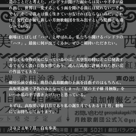
造のことだと考えた。パンドラが開けた函からは災いや不幸が溢
れ出し、世界は一変する。もう函を開ける前には戻れない。それ
でも、そこで我々は強く生きていかなければならないのだ。これ
は、先代亡き後に新しい月蝕歌劇団を生み出すという覚悟とも重
なっている。
劇場はしばしば「ハコ」と呼ばれる。私たちが開けるパンドラの
「ハコ」。最後に何が出てくるか、ぜひご期待いただきたい。
奇しくも今作の元になっているのは、大学生の時にどこに発表す
るでもなく書いた処女作であり、読んだ高取に評価された思い出
の作品でもある。
蠍座公演を重ね、既存の高取戯曲の上演を目指すのはもちろん、
高取英急逝で予告のみとなってしまった『星の王子様 月蝕版』を
いつか私の手で書き上げたいと思っている。
まずは、高取英の命日月であり私の誕生月でもある１１月。劇場
にてお待ちしております。
２０２４年７月 白永歩美