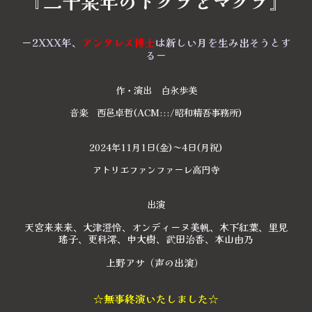
『二千某年のドグラとマグラ』
ー2XXX年、
アンタレス博士
は新しい月を生み出そうとす
るー
作・演出 白永歩美
音楽 西邑卓哲(ACM:::/昭和精吾事務所)
2024年11月1日(金)～4日(月祝)
アトリエファンファーレ高円寺
出演
天宮来来来、大津澄怜、オンディーヌ美帆、木下紅葉、里見
瑤子、更科澪、申大樹、武田治香、本山由乃
上野アサ（声の出演）
☆無事終演いたしました☆