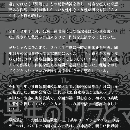
道」ではなく「異端」』との反骨精神を持ち、時空を超えた奇想
天外な作品、当時は珍しかった女性中心・女性が男役も演じるス
タイルを貫き続けた。
２０１８年１１月、公演一週間前にして高取英はこの世を去っ
た。残された私たちに出来るのは、作品を上演することだった。
がむしゃらにひた走り、２０２１年夏に一時活動休止を発表。同
年11月の公演を持って充電期間に入った。コロナ禍も経て移り変
わる時代の中、高取戯曲をやるにはどうしていくか、一度立ち止
まって熟考し、体制を整える時間が必要だと思った。理解を示し
てくださったファンの皆様や関係者に心から感謝している。
そして今年、月蝕歌劇団の新星として、蠍座公演を１１月に行う
と発表した。蠍座公演は、二代目代表 白永歩美こと私のオリジナ
ル脚本・演出の実験公演で、今回が第一弾となる。初めての挑戦
に背中を押してくださった方々に、この場を借りて感謝を申し上
げたい。
蠍座公演『〜幻惑演劇実験集〜 二千某年のドグラとマグラ』の裏
テーマは、パンドラの函である。私はこの神話を、新しい世界創