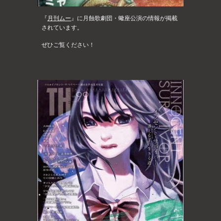
『
月刊ムー
』
に月蝕歌劇団・蠍座公演の
情報
が掲載
されています。
ぜひご覧ください！