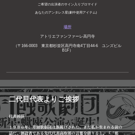
ご希望の出演者のサイン入りブロマイド
あなたのアンタレス星(劇中使用アイテム)
場所
アトリエファンファーレ高円寺
（〒166-0003 東京都杉並区高円寺南4丁目44-6 ユンズビル
B1F）
二代目代表よりご挨拶
代表挨拶
１９８６年、月蝕歌劇団は旗揚げされた。まだ私が生まれる前の
話だ。創設者である先代代表高取英の言葉を借りると、『「邪