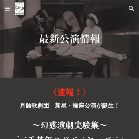
Skip to main content
Skip to navigation
最新公演情報
〈速報！〉
月蝕歌劇団 新星・蠍座公演が誕生！
～幻惑演劇実験集～