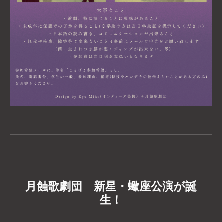
月蝕歌劇団 新星・蠍座公演が誕
生！