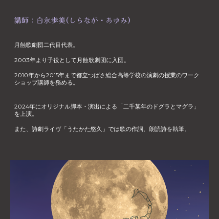
講師：白永歩美(しらなが・あゆみ)
月蝕歌劇団二代目代表。
2003年より子役として月蝕歌劇団に入団。
2010年から2015年まで都立つばさ総合高等学校の演劇の授業のワーク
ショップ講師を務める。
2024年にオリジナル脚本・演出による「二千某年のドグラとマグラ」
を上演。
また、詩劇ライヴ「うたかた悠久」では歌の作詞、朗読詩を執筆。