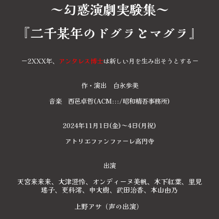
～幻惑演劇実験集～
『二千某年のドグラとマグラ』
ー2XXX年、
アンタレス博士
は新しい月を生み出そうとするー
作・演出 白永歩美
音楽 西邑卓哲(ACM:::/昭和精吾事務所)
2024年11月1日(金)～4日(月祝)
アトリエファンファーレ高円寺
出演
天宮来来来、大津澄怜、オンディーヌ美帆、木下紅葉、里見
瑤子、更科澪、申大樹、武田治香、本山由乃
上野アサ（声の出演）