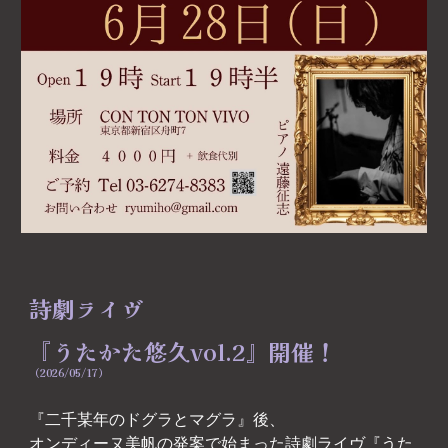
詩劇ライヴ
『うたかた悠久vol.2』
開催！
（2026/05/17）
『二千某年のドグラとマグラ』後、
オンディーヌ美帆の発案で始まった詩劇ライヴ『うた